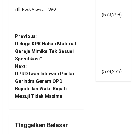
Asal Jadi
Post Views:
390
(579,298)
Facebook
WhatsApp
Twitter
Telegram
Share
Kapolri
Gelorakan
P
Previous:
Pemilu
Diduga KPK Bahan Material
o
2024
Gereja Mimika Tak Sesuai
Damai Di
Spesifikasi”
s
Yogyakarta
Next:
(579,275)
t
DPRD Iwan Istiawan Partai
Gerindra Geram OPD
n
Bupati dan Wakil Bupati
Mesuji Tidak Maximal
a
v
i
Tinggalkan Balasan