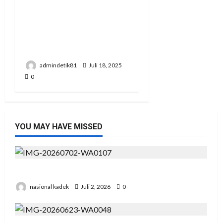
Keadilan Bayangan
Masyarakat Mesuji,
Tahun 2011 Lapor di
Polres Tulang Bawang
admindetik81
Juli 18, 2025
0
YOU MAY HAVE MISSED
Presiden RI Hadir di Hut Polri Ke 80 di Cikeas
nasional kadek
Juli 2, 2026
0