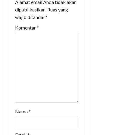
Alamat email Anda tidak akan
g
dipublikasikan.
Ruas yang
a
wajib ditandai
*
Komentar
*
t
i
o
n
Nama
*
Email
*