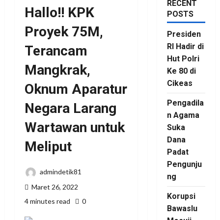
RECENT
Hallo!! KPK
POSTS
Proyek 75M,
Presiden
RI Hadir di
Terancam
Hut Polri
Mangkrak,
Ke 80 di
Cikeas
Oknum Aparatur
Pengadila
Negara Larang
n Agama
Wartawan untuk
Suka
Dana
Meliput
Padat
Pengunju
admindetik81
ng
Maret 26, 2022
Korupsi
4 minutes read
0
Bawaslu