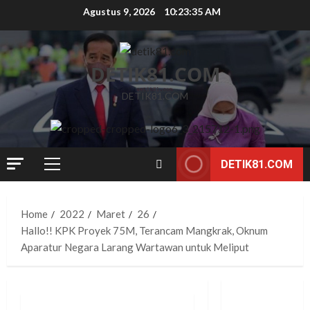
Skip
Agustus 9, 2026
10:23:36 AM
to
content
DETIK81.COM
DETIK81.COM
DETIK81.COM
Primary
Menu
Home
2022
Maret
26
Hallo!! KPK Proyek 75M, Terancam Mangkrak, Oknum
Aparatur Negara Larang Wartawan untuk Meliput