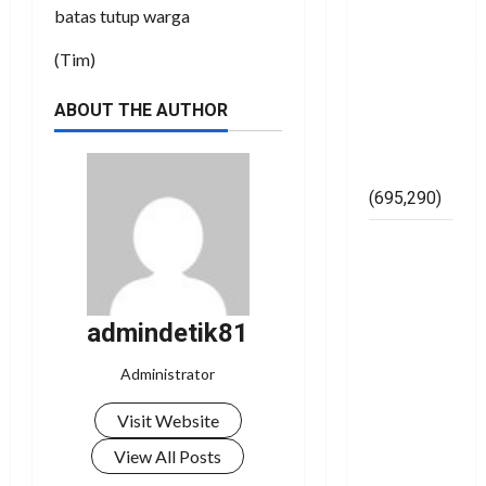
SH,
batas tutup warga
Memperkuat
(Tim)
Kelembagaan
di
ABOUT THE AUTHOR
Lingkungan
Bawaslu
Mesuji
(695,290)
Lapor
Gubernur
Arinal,
Badrul
admindetik81
dan Ismet
Administrator
Cibir
Karya
Visit Website
Gerinase
View All Posts
Siluman
diduga