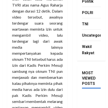
Politik
TVRI atas nama Agus Raharja
dengan durasi 12 detik. Dalam
POLRI
video tersebut, awalnya
terdengar suara seorang
TNI
wartawan meminta izin untuk
mengambil video, lalu
Uncategorize
terdengar lagi dari awak
Wakil
media lainnya
Rakyat
mempertanyakan kepada
oknum TNI tetsebut harus ada
izin dari Kadis Perkim Mesuji
sambung nya oknum TNI pun
MOST
menjawab dan membenarkan
VIEWED
kalau pihaknya meminta pihak
POSTS
media harus ada izin dulu dari
pak Kadis Perkim Mesuji
Saya Lagi
sembari membentak melarang
Kupang
wartawan mengambil video