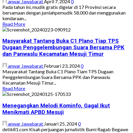
anwar Jawabarat
April 7, 2024
0
Sungai
Pada tahun ini, mudik gratis digelar di 17 Provinsi secara
Sungai
bersamaan dengan jumlahpemudik 58.000 dan menggunakan
di
kendaraan...
Wilayah
Read
Read More
Mesuji
more
about
Waw
Masyarakat Tantang Buka C1 Plano Tiap TPS
Kapolri
Dugaan Penggelembungan Suara Bersama PPK
dan
dan Panwaslu Kecamatan Mesuji Timur
Panglima
TNI
anwar Jawabarat
Februari 23, 2024
0
Melepaskan
Masyarakat Tantang Buka C1 Plano Tiam TPS Dugaan
Mudik
Penggelembungan Suara Bersama PPK dan Panwaslu
Gratis
Kecamatan Mesuji Timur...
di
Read
Read More
17
more
Provinsi
about
Masyarakat
Menegangkan Melodi Kominfo, Gagal Ikut
Tantang
Menikmati APBD Mesuji
Buka
C1
anwar Jawabarat
Januari 25, 2024
0
Plano
detik81.com Kisah perjuangan jurnalistik Bumi Ragab Begawe