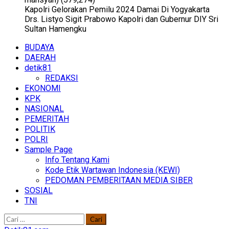
Kapolri Gelorakan Pemilu 2024 Damai Di Yogyakarta
Drs. Listyo Sigit Prabowo Kapolri dan Gubernur DIY Sri
Sultan Hamengku
Primary
BUDAYA
Menu
DAERAH
detik81
REDAKSI
EKONOMI
KPK
NASIONAL
PEMERITAH
POLITIK
POLRI
Sample Page
Info Tentang Kami
Kode Etik Wartawan Indonesia (KEWI)
PEDOMAN PEMBERITAAN MEDIA SIBER
SOSIAL
TNI
Cari
untuk: