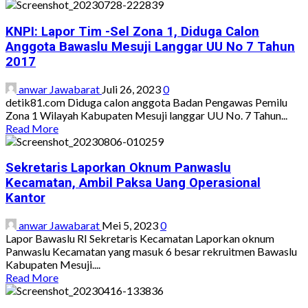
Tidak
more
Semua
about
Ketua
KNPI: Lapor Tim -Sel Zona 1, Diduga Calon
DPD
Anggota Bawaslu Mesuji Langgar UU No 7 Tahun
FWJI
2017
Desak
Kejati
anwar Jawabarat
Juli 26, 2023
0
Proses
detik81.com Diduga calon anggota Badan Pengawas Pemilu
Dugaan
Zona 1 Wilayah Kabupaten Mesuji langgar UU No. 7 Tahun...
Korupsi
Read
Read More
Kabupaten
more
Way
about
Kanan
KNPI:
Sekretaris Laporkan Oknum Panwaslu
Lapor
Kecamatan, Ambil Paksa Uang Operasional
Tim
Kantor
-
Sel
anwar Jawabarat
Mei 5, 2023
0
Zona
Lapor Bawaslu RI Sekretaris Kecamatan Laporkan oknum
1,
Panwaslu Kecamatan yang masuk 6 besar rekruitmen Bawaslu
Diduga
Kabupaten Mesuji....
Calon
Read
Read More
Anggota
more
Bawaslu
about