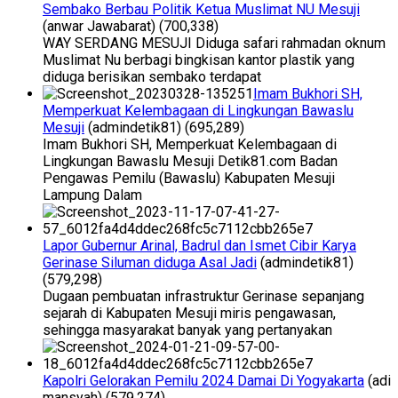
Sembako Berbau Politik Ketua Muslimat NU Mesuji
(anwar Jawabarat)
(700,338)
WAY SERDANG MESUJI Diduga safari rahmadan oknum
Muslimat Nu berbagi bingkisan kantor plastik yang
diduga berisikan sembako terdapat
Imam Bukhori SH,
Memperkuat Kelembagaan di Lingkungan Bawaslu
Mesuji
(admindetik81)
(695,289)
Imam Bukhori SH, Memperkuat Kelembagaan di
Lingkungan Bawaslu Mesuji Detik81.com Badan
Pengawas Pemilu (Bawaslu) Kabupaten Mesuji
Lampung Dalam
Lapor Gubernur Arinal, Badrul dan Ismet Cibir Karya
Gerinase Siluman diduga Asal Jadi
(admindetik81)
(579,298)
Dugaan pembuatan infrastruktur Gerinase sepanjang
sejarah di Kabupaten Mesuji miris pengawasan,
sehingga masyarakat banyak yang pertanyakan
Kapolri Gelorakan Pemilu 2024 Damai Di Yogyakarta
(adi
mansyah)
(579,274)