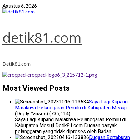
Skip
Agustus 6, 2026
to
content
detik81.com
Detik81.com
Most Viewed Posts
Saya Lagi Kupang
Maraknya Pelanggaran Pemilu di Kabupaten Mesuji
(Deply Yanses)
(735,114)
Saya Lagi Kupang Maraknya Pelanggaran Pemilu di
Kabupaten Mesuji Detik81.com Dugaan banyak
pelanggaran yang tidak diproses oleh Badan
Dugaan Bertaburan