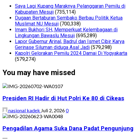
Saya Lagi Kupang Maraknya Pelanggaran Pemilu di
Kabupaten Mesuji
(735,114)
Dugaan Bertaburan Sembako Berbau Politik Ketua
Muslimat NU Mesuji
(700,338)
Imam Bukhori SH, Memperkuat Kelembagaan di
Lingkungan Bawaslu Mesuji
(695,289)
Lapor Gubernur Arinal, Badrul dan Ismet Cibir Karya
Gerinase Siluman diduga Asal Jadi
(579,298)
Kapolri Gelorakan Pemilu 2024 Damai Di Yogyakarta
(579,274)
You may have missed
Presiden RI Hadir di Hut Polri Ke 80 di Cikeas
nasional kadek
Juli 2, 2026
0
Pengadilan Agama Suka Dana Padat Pengunjung