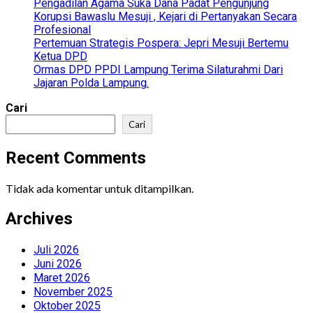
Pengadilan Agama Suka Dana Padat Pengunjung
Inalilahi
Korupsi Bawaslu Mesuji , Kejari di Pertanyakan Secara
Rojiun,
Profesional
Turut
Pertemuan Strategis Pospera: Jepri Mesuji Bertemu
Berduka
Ketua DPD
Cita
Ormas DPD PPDI Lampung Terima Silaturahmi Dari
Atas
Jajaran Polda Lampung.
Kepulangan
Tutik
Cari
Cari
Recent Comments
Tidak ada komentar untuk ditampilkan.
Archives
Juli 2026
Juni 2026
Maret 2026
November 2025
Oktober 2025