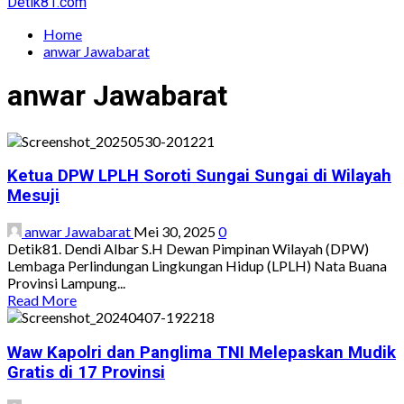
Detik81.com
Home
anwar Jawabarat
anwar Jawabarat
Ketua DPW LPLH Soroti Sungai Sungai di Wilayah
Mesuji
anwar Jawabarat
Mei 30, 2025
0
Detik81. Dendi Albar S.H Dewan Pimpinan Wilayah (DPW)
Lembaga Perlindungan Lingkungan Hidup (LPLH) Nata Buana
Provinsi Lampung...
Read
Read More
more
about
Ketua
Waw Kapolri dan Panglima TNI Melepaskan Mudik
DPW
Gratis di 17 Provinsi
LPLH
Soroti