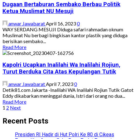
Mesuji
Sekretaris
Dugaan Bertaburan Sembako Berbau Politik
Langgar
Laporkan
Ketua Muslimat NU Mesuji
UU
Oknum
No
Panwaslu
anwar Jawabarat
April 16, 2023
0
7
Kecamatan,
WAY SERDANG MESUJI Diduga safari rahmadan oknum
Tahun
Ambil
Muslimat Nu berbagi bingkisan kantor plastik yang diduga
2017
Paksa
berisikan sembako...
Uang
Read
Read More
Operasional
more
Kantor
about
Dugaan
Kapolri Ucapkan Inalilahi Wa Inalilahi Rojiun,
Bertaburan
Turut Berduka Cita Atas Kepulangan Tutik
Sembako
Berbau
anwar Jawabarat
April 7, 2023
0
Politik
Detik81.com Jakarta -Inalilahi WA Inalilahi Rojiun Tutik Gatot
Ketua
Eddy dikabarkan meninggal dunia, Istri dari orang no dua...
Muslimat
Read
Read More
NU
Paginasi
more
1
2
Next
Mesuji
about
pos
Kapolri
Recent Posts
Ucapkan
Inalilahi
Presiden RI Hadir di Hut Polri Ke 80 di Cikeas
Wa