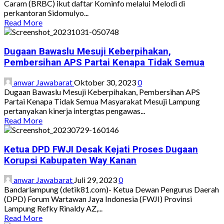
Tiap
Caram (BRBC) ikut daftar Kominfo melalui Melodi di
TPS
perkantoran Sidomulyo...
Dugaan
Read
Read More
Penggelembungan
more
Suara
about
Bersama
Menegangkan
Dugaan Bawaslu Mesuji Keberpihakan,
PPK
Melodi
Pembersihan APS Partai Kenapa Tidak Semua
dan
Kominfo,
Panwaslu
Gagal
anwar Jawabarat
Oktober 30, 2023
0
Kecamatan
Ikut
Dugaan Bawaslu Mesuji Keberpihakan, Pembersihan APS
Mesuji
Menikmati
Partai Kenapa Tidak Semua Masyarakat Mesuji Lampung
Timur
APBD
pertanyakan kinerja intergtas pengawas...
Mesuji
Read
Read More
more
about
Dugaan
Ketua DPD FWJI Desak Kejati Proses Dugaan
Bawaslu
Korupsi Kabupaten Way Kanan
Mesuji
Keberpihakan,
anwar Jawabarat
Juli 29, 2023
0
Pembersihan
Bandarlampung (detik81.com)- Ketua Dewan Pengurus Daerah
APS
(DPD) Forum Wartawan Jaya Indonesia (FWJI) Provinsi
Partai
Lampung Refky Rinaldy AZ,...
Kenapa
Read
Read More