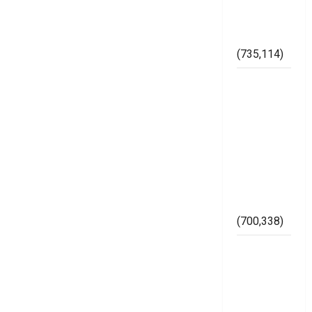
Pemilu di
Kabupaten
Mesuji
(735,114)
Dugaan
Bertaburan
Sembako
Berbau
Politik
Ketua
Muslimat
NU Mesuji
(700,338)
Imam
Bukhori
SH,
Memperkuat