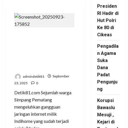
Presiden
RI Hadir di
Hut Polri
Ke 80 di
Cikeas
Warga Simpang
Pematang Kecewa
Pengadila
Pelayanan Internet
n Agama
Indihome Mesuji
Suka
Lampung
Dana
Padat
admindetik81
September
Pengunju
23, 2025
0
ng
Detik81.com Sejumlah warga
Simpang Pematang
Korupsi
mengeluhkan gangguan
Bawaslu
jaringan internet milik
Mesuji ,
Indihome yang sudah terjadi
Kejari di