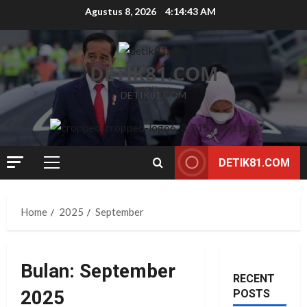
Skip
Agustus 8, 2026
4:14:44 AM
to
content
DETIK81.COM
DETIK81.COM
DETIK81.COM
Primary
Menu
Home
2025
September
Bulan:
September
RECENT
2025
POSTS