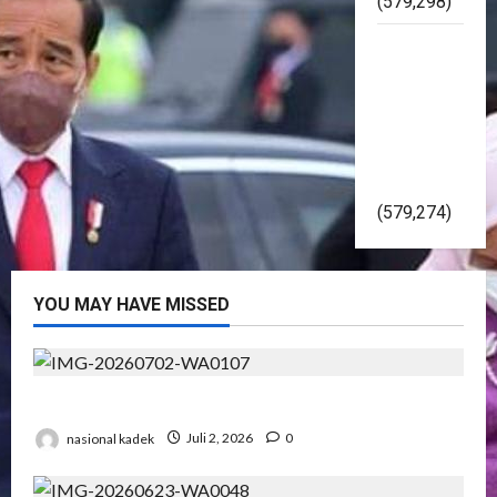
(579,298)
Kapolri
Gelorakan
Pemilu
2024
Damai Di
Yogyakarta
(579,274)
YOU MAY HAVE MISSED
Presiden RI Hadir di Hut Polri Ke 80 di Cikeas
nasional kadek
Juli 2, 2026
0