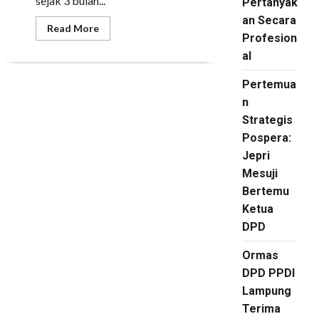
sejak 3 bulan...
Pertanyak
an Secara
Read
Read More
more
Profesion
about
al
Warga
Simpang
Pematang
Pertemua
Kecewa
Pelayanan
n
Internet
Indihome
Strategis
Mesuji
Lampung
Pospera:
Jepri
Mesuji
Bertemu
Ketua
DPD
Ormas
DPD PPDI
Lampung
Terima