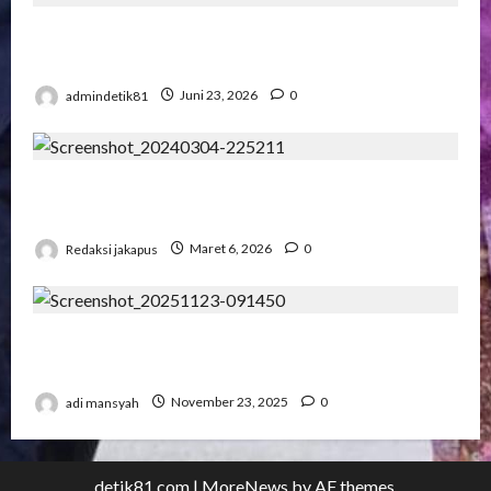
Pengadilan Agama Suka Dana Padat
Pengunjung
admindetik81
Juni 23, 2026
0
Korupsi Bawaslu Mesuji , Kejari di Pertanyakan
Secara Profesional
Redaksi jakapus
Maret 6, 2026
0
Pertemuan Strategis Pospera: Jepri Mesuji
Bertemu Ketua DPD
adi mansyah
November 23, 2025
0
detik81.com
|
MoreNews
by AF themes.