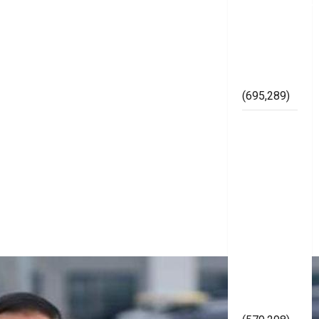
Kelembagaan
di
Lingkungan
Bawaslu
Mesuji
(695,289)
Lapor
Gubernur
Arinal,
Badrul
dan Ismet
Cibir
Karya
Gerinase
Siluman
diduga
Asal Jadi