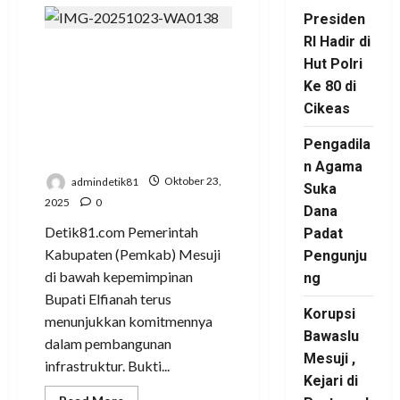
Presiden
RI Hadir di
Sentuh Hangat
Hut Polri
Kebijakan Elfiana
Ke 80 di
Bupati Mesuji, Menjadi
Cikeas
Seruan Noel
Pengadila
Simanjuntak
n Agama
admindetik81
Oktober 23,
Suka
2025
0
Dana
Detik81.com Pemerintah
Padat
Kabupaten (Pemkab) Mesuji
Pengunju
di bawah kepemimpinan
ng
Bupati Elfianah terus
Korupsi
menunjukkan komitmennya
Bawaslu
dalam pembangunan
Mesuji ,
infrastruktur. Bukti...
Kejari di
Read