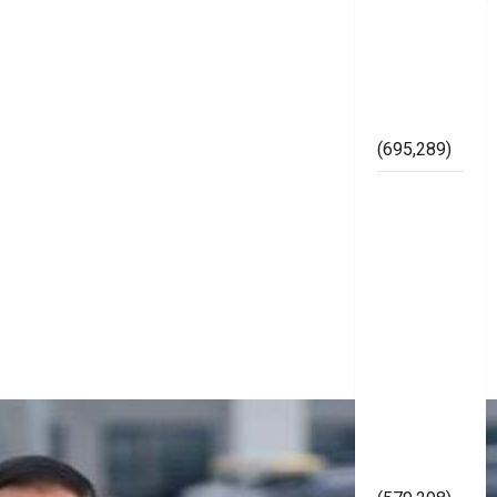
Kelembagaan
di
Lingkungan
Bawaslu
Mesuji
(695,289)
Lapor
Gubernur
Arinal,
Badrul
dan Ismet
Cibir
Karya
Gerinase
Siluman
diduga
Asal Jadi