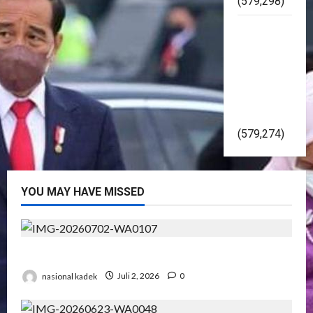
(579,298)
Kapolri
Gelorakan
Pemilu
2024
Damai Di
Yogyakarta
(579,274)
YOU MAY HAVE MISSED
Presiden RI Hadir di Hut Polri Ke 80 di Cikeas
nasional kadek
Juli 2, 2026
0