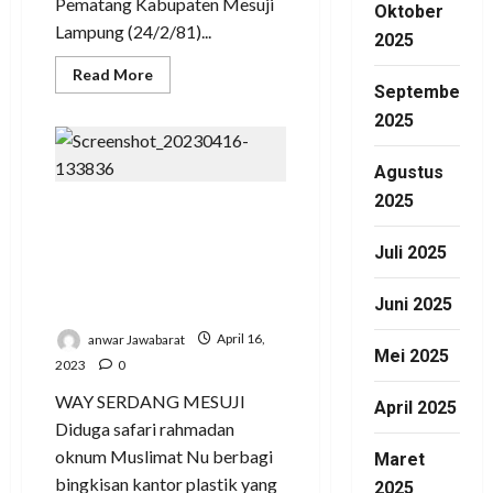
Pematang Kabupaten Mesuji
Oktober
Lampung (24/2/81)...
2025
Read
Read More
more
September
about
Tragis
2025
Sering
Kecelakaan
Gelombang
Agustus
Aspal
Terlalu
2025
Dugaan Bertaburan
Tinggi
Sembako Berbau
Juli 2025
Politik Ketua Muslimat
NU Mesuji
Juni 2025
anwar Jawabarat
April 16,
Mei 2025
2023
0
WAY SERDANG MESUJI
April 2025
Diduga safari rahmadan
oknum Muslimat Nu berbagi
Maret
bingkisan kantor plastik yang
2025