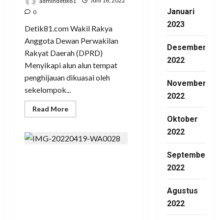
admindetik81
Juni 16, 2022
Platinum
hari
Januari
0
ini
2023
mengeluh
Detik81.com Wakil Rakya
karena
mutu
Anggota Dewan Perwakilan
tidak
Desember
Rakyat Daerah (DPRD)
seperti
biasanya.
2022
Menyikapi alun alun tempat
Minggu
28/08/202
penghijauan dikuasai oleh
November
sekelompok...
2022
Read
Read More
more
Oktober
about
Tegur
2022
DPRD
Alun
Alun
September
Simpang
Dugaan Mark-UP
Pematang,
2022
Itu
Anggaran
Ruang
Terbuka
Infrastruktur,
Agustus
Hijau,
Bukan
Kebijakan OPD
2022
Tempat
Berdagang
Dosanya DPRD