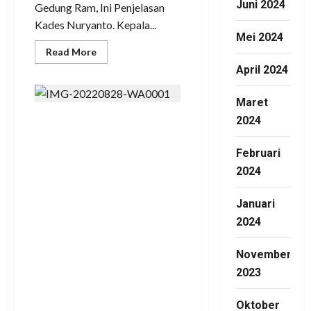
Juni 2024
Gedung Ram, Ini Penjelasan
Kades Nuryanto. Kepala...
Mei 2024
Read
Read More
more
April 2024
about
Adi
Rahman
Bikin
Maret
Ulah
Tidak
Beras Raja Berubah
2024
di
Undang,
Produk, Lampung
Sejawat
Februari
Bilang
Kabupaten Mesuji-
Pengaruh
2024
yang
Konsumen beras
di
Konsumsi
kemasan / beras
Januari
2
Hari
premium bermerek
2024
Tidak
Tidur
Raja Platinum hari ini
November
mengeluh karena mutu
2023
tidak seperti biasanya.
Minggu 28/08/202
Oktober