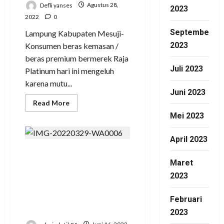
Defli yanses
Agustus 28,
2023
2022
0
September
Lampung Kabupaten Mesuji-
2023
Konsumen beras kemasan /
beras premium bermerek Raja
Juli 2023
Platinum hari ini mengeluh
karena mutu...
Juni 2023
Read
Read More
more
Mei 2023
about
Beras
Raja
Berubah
April 2023
Produk,
Lampung
Tegur DPRD Alun Alun
Kabupaten
Maret
Mesuji-
Simpang Pematang,
Konsumen
2023
beras
Itu Ruang Terbuka
kemasan
/
Hijau, Bukan Tempat
Februari
beras
premium
Berdagang
2023
bermerek
Raja