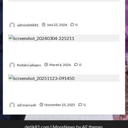
Pengadilan Agama Suka Dana Padat
Pengunjung
admindetik81
Juni 23, 2026
0
Korupsi Bawaslu Mesuji , Kejari di Pertanyakan
Secara Profesional
Redaksi jakapus
Maret 6, 2026
0
Pertemuan Strategis Pospera: Jepri Mesuji
Bertemu Ketua DPD
adi mansyah
November 23, 2025
0
detik81.com
|
MoreNews
by AF themes.