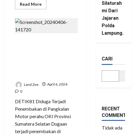
Silaturah
Read
Read More
more
mi Dari
about
Keadilan
Jajaran
Bayangan
Masyarakat
Polda
Mesuji,
Lampung.
Tahun
2011
Diduga Terjadi
Lapor
di
Penembakan di
Polres
Tulang
Pangkalan Motor
Bawang
CARI
perahu OKI Provinsi
Sumatera Selatan
Cari
Land Zee
April 6, 2024
0
DETIK81 Diduga Terjadi
Penembakan di Pangkalan
RECENT
COMMENTS
Motor perahu OKI Provinsi
Sumatera Selatan Dugaan
Tidak ada
terjadi penembakan di