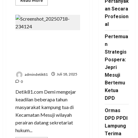
Read More
Pertanyak
more
about
an Secara
Sentuh
Profesion
Hangat
Kebijakan
al
Elfiana
Bupati
Mesuji,
Pertemua
Keadilan Bayangan
Menjadi
Seruan
n
Masyarakat Mesuji,
Noel
Simanjuntak
Strategis
Tahun 2011 Lapor di
Pospera:
Polres Tulang Bawang
Jepri
admindetik81
Juli 18, 2025
Mesuji
0
Bertemu
Ketua
Detik81.com Demi mengejar
DPD
keadilan beberapa tahun
masyarakat kampung tua di
Ormas
Kecamatan Mesuji wilayah
DPD PPDI
perairan datang sekretariat
Lampung
hukum...
Terima