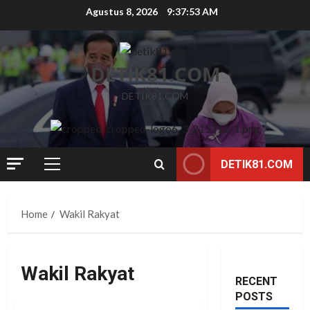
Skip
Agustus 8, 2026
9:37:53 AM
to
content
DETIK81.COM
DETIK81.COM
DETIK81.COM
Primary
Menu
Home
Wakil Rakyat
Wakil Rakyat
RECENT
POSTS