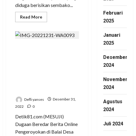
diduga berisikan sembako...
Februari
Read
Read More
2025
more
about
Dugaan
Bertaburan
Januari
Sembako
Berbau
2025
Politik
Adi Rahman Bikin Ulah
Ketua
Muslimat
Tidak di Undang,
Desember
NU
Mesuji
Sejawat Bilang
2024
Pengaruh yang di
November
Konsumsi 2 Hari Tidak
2024
Tidur
Defli yanses
Desember 31,
Agustus
2022
0
2024
Detik81.com (MESUJI)
Juli 2024
Dugaan Beredar Berita Online
Pengeroyokan di Balai Desa