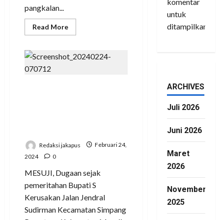
komentar
pangkalan...
untuk
ditampilkan.
Read
Read More
more
about
Diduga
Terjadi
Penembakan
di
Pangkalan
Motor
ARCHIVES
Tragis Sering
perahu
OKI
Kecelakaan
Provinsi
Juli 2026
Sumatera
Gelombang Aspal
Selatan
Terlalu Tinggi
Juni 2026
Redaksi jakapus
Februari 24,
Maret
2024
0
2026
MESUJI, Dugaan sejak
pemeritahan Bupati S
November
Kerusakan Jalan Jendral
2025
Sudirman Kecamatan Simpang