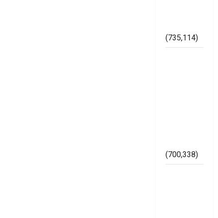
Pemilu di
Kabupaten
Mesuji
(735,114)
Dugaan
Bertaburan
Sembako
Berbau
Politik
Ketua
Muslimat
NU Mesuji
(700,338)
Imam
Bukhori
SH,
Memperkuat