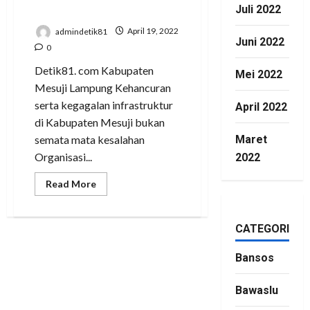
Kabupaten Mesuji
Juli 2022
admindetik81
April 19, 2022
Juni 2022
0
Detik81. com Kabupaten
Mei 2022
Mesuji Lampung Kehancuran
serta kegagalan infrastruktur
April 2022
di Kabupaten Mesuji bukan
semata mata kesalahan
Maret
Organisasi...
2022
Read
Read More
more
about
Dugaan
Mark-
CATEGORIES
UP
Anggaran
Infrastruktur,
Bansos
Kebijakan
OPD
Dosanya
DPRD
Bawaslu
Kabupaten
Mesuji