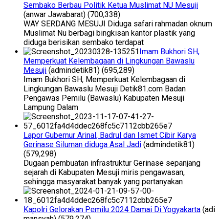
Sembako Berbau Politik Ketua Muslimat NU Mesuji
(anwar Jawabarat)
(700,338)
WAY SERDANG MESUJI Diduga safari rahmadan oknum
Muslimat Nu berbagi bingkisan kantor plastik yang
diduga berisikan sembako terdapat
Imam Bukhori SH,
Memperkuat Kelembagaan di Lingkungan Bawaslu
Mesuji
(admindetik81)
(695,289)
Imam Bukhori SH, Memperkuat Kelembagaan di
Lingkungan Bawaslu Mesuji Detik81.com Badan
Pengawas Pemilu (Bawaslu) Kabupaten Mesuji
Lampung Dalam
Lapor Gubernur Arinal, Badrul dan Ismet Cibir Karya
Gerinase Siluman diduga Asal Jadi
(admindetik81)
(579,298)
Dugaan pembuatan infrastruktur Gerinase sepanjang
sejarah di Kabupaten Mesuji miris pengawasan,
sehingga masyarakat banyak yang pertanyakan
Kapolri Gelorakan Pemilu 2024 Damai Di Yogyakarta
(adi
mansyah)
(579,274)