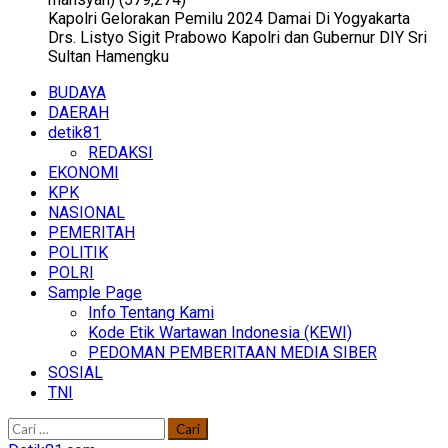
Kapolri Gelorakan Pemilu 2024 Damai Di Yogyakarta
Drs. Listyo Sigit Prabowo Kapolri dan Gubernur DIY Sri
Sultan Hamengku
Primary
BUDAYA
Menu
DAERAH
detik81
REDAKSI
EKONOMI
KPK
NASIONAL
PEMERITAH
POLITIK
POLRI
Sample Page
Info Tentang Kami
Kode Etik Wartawan Indonesia (KEWI)
PEDOMAN PEMBERITAAN MEDIA SIBER
SOSIAL
TNI
Cari
untuk: