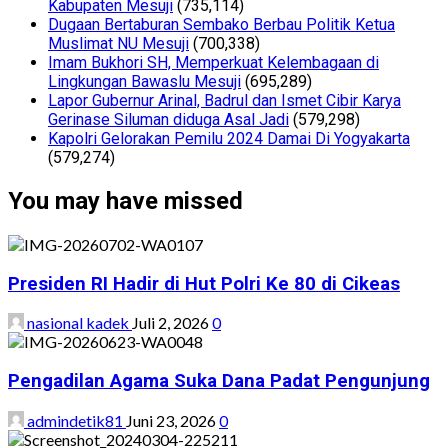
Kabupaten Mesuji
(735,114)
Dugaan Bertaburan Sembako Berbau Politik Ketua
Muslimat NU Mesuji
(700,338)
Imam Bukhori SH, Memperkuat Kelembagaan di
Lingkungan Bawaslu Mesuji
(695,289)
Lapor Gubernur Arinal, Badrul dan Ismet Cibir Karya
Gerinase Siluman diduga Asal Jadi
(579,298)
Kapolri Gelorakan Pemilu 2024 Damai Di Yogyakarta
(579,274)
You may have missed
Presiden RI Hadir di Hut Polri Ke 80 di Cikeas
nasional kadek
Juli 2, 2026
0
Pengadilan Agama Suka Dana Padat Pengunjung
admindetik81
Juni 23, 2026
0