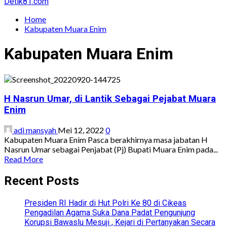
Detik81.com
Home
Kabupaten Muara Enim
Kabupaten Muara Enim
H Nasrun Umar, di Lantik Sebagai Pejabat Muara
Enim
adi mansyah
Mei 12, 2022
0
Kabupaten Muara Enim Pasca berakhirnya masa jabatan H
Nasrun Umar sebagai Penjabat (Pj) Bupati Muara Enim pada...
Read
Read More
more
about
Recent Posts
H
Nasrun
Presiden RI Hadir di Hut Polri Ke 80 di Cikeas
Umar,
Pengadilan Agama Suka Dana Padat Pengunjung
di
Korupsi Bawaslu Mesuji , Kejari di Pertanyakan Secara
Lantik