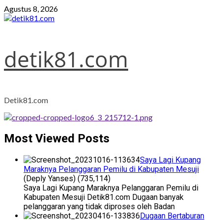
Skip
Agustus 8, 2026
to
content
detik81.com
Detik81.com
Most Viewed Posts
Saya Lagi Kupang
Maraknya Pelanggaran Pemilu di Kabupaten Mesuji
(Deply Yanses)
(735,114)
Saya Lagi Kupang Maraknya Pelanggaran Pemilu di
Kabupaten Mesuji Detik81.com Dugaan banyak
pelanggaran yang tidak diproses oleh Badan
Dugaan Bertaburan