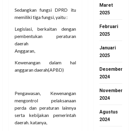
Maret
Kewenangan dalam hal
2025
anggaran daerah(APBD)
Februari
2025
Pengawasan, Kewenangan
mengontrol pelaksanaan
Januari
perda dan peraturan lainnya
2025
serta kebijakan pemerintah
daerah. katanya,
Desember
2024
ini sangat kuat dan istimewa
Dewan Perwakilan Rakyat
November
Daerah
2024
Dia mengatakan Membahas
Agustus
dan memberikan persetujuan
2024
rancangan peraturan daerah
mengenai anggaran