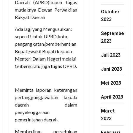
Menteri Dalam Negeri melalui
Gubernur.itu juga tugas DPRD.
Oktober
2023
September
Meminta laporan keterangan
2023
pertanggungjawaban kepala
daerah dalam
Juli 2023
penyelenggaraan
pemerintahan daerah.
Juni 2023
Memberikan persetujuan
Mei 2023
terhadap rencana kerja sama
dengan daerah lain atau
April 2023
dengan pihak ketiga yang
membebani masyarakat dan
Maret
daerah.
2023
Mengupayakan terlaksananya
Februari
kewajiban daerah sesuai