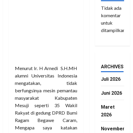
Tidak ada
Menurut Ir. H Arnedi S.H.MH
komentar
alumni Universitas Indonesia
untuk
mengatakan, tidak
ditampilkan.
berfungsinya mesin pemantau
masyarakat Kabupaten
Mesuji seperti 35 Wakil
Rakyat di gedung DPRD Bumi
Ragam Begawe Caram,
ARCHIVES
Mengapa saya katakan
Juli 2026
demikian kita lihat bertapa
istimewa nya;
Juni 2026
Maret
DPRD mempunyai tugas
2026
dan wewenang:
November
Membentuk Peraturan