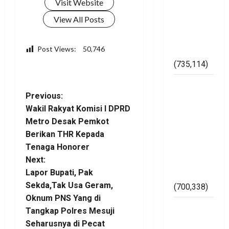
Maraknya
s
Tenaga Honorer
Pelanggaran
t
Next:
Pemilu di
Lapor Bupati, Pak
Kabupaten
n
Sekda,Tak Usa Geram,
Mesuji
Oknum PNS Yang di
(735,114)
a
Tangkap Polres Mesuji
Dugaan
Seharusnya di Pecat
v
Bertaburan
i
Sembako
Berbau
g
Tinggalkan Balasan
Politik
Ketua
a
Alamat email Anda tidak akan
Muslimat
dipublikasikan.
Ruas yang
t
NU Mesuji
wajib ditandai
*
(700,338)
i
Komentar
*
Imam
o
Bukhori