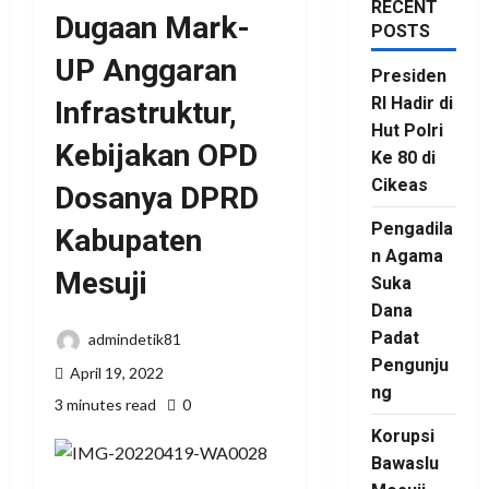
RECENT
Dugaan Mark-
POSTS
UP Anggaran
Presiden
RI Hadir di
Infrastruktur,
Hut Polri
Kebijakan OPD
Ke 80 di
Cikeas
Dosanya DPRD
Pengadila
Kabupaten
n Agama
Mesuji
Suka
Dana
Padat
admindetik81
Pengunju
April 19, 2022
ng
3 minutes read
0
Korupsi
Bawaslu