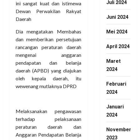
Juli 2024
pendapatan dan belanja
daerah (APBD) yang diajukan
Juni 2024
oleh kepala daerah, itu
wewenang mutlaknya DPRD
Mei 2024
April 2024
Melaksanakan pengawasan
Maret
terhadap pelaksanaan
peraturan daerah dan
2024
Anggaran Pendapatan Belanja
Februari
Daerah (APBD)itupun tugas
2024
mutlaknya Dewan Perwakilan
Rakyat Daerah
Januari
Ada lagi yang Mengusulkan:
2024
seperti Untuk DPRD kota,
pengangkatan/pemberhentian
November
Bupati/wakil Bupati kepada
2023