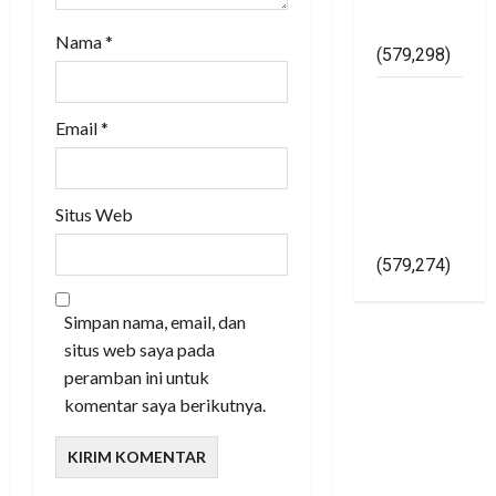
Simpan nama, email, dan
Asal Jadi
situs web saya pada
(579,298)
peramban ini untuk
Kapolri
komentar saya berikutnya.
Gelorakan
Pemilu
2024
Damai Di
Yogyakarta
RELATED STORIES
(579,274)
Sentuh Hangat Kebijakan
Elfiana Bupati Mesuji,
Menjadi Seruan Noel
Simanjuntak
admindetik81
Oktober 23,