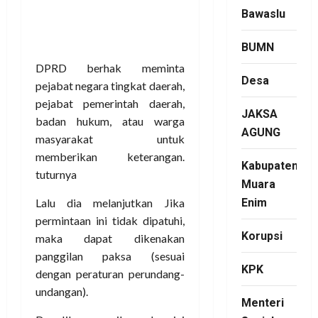
Lalu dia melanjutkan Jika
Bawaslu
permintaan ini tidak dipatuhi,
BUMN
maka dapat dikenakan
panggilan paksa (sesuai
Desa
dengan peraturan perundang-
undangan).
JAKSA
Dan Jika panggilan paksa ini
AGUNG
tidak dipenuhi tanpa alasan
Kabupaten
yang sah, yang bersangkutan
dapat disandera paling lama
Muara
15 hari (sesuai dengan
Enim
peraturan perundang-
Korupsi
undangan). Sangat Luar biasa
kekuatan DPRD Kabupaten
KPK
Mesuji, Ketika masyarakat
pertanyakan kenapa Mesuji
Menteri
seperti ini, ini nama dan