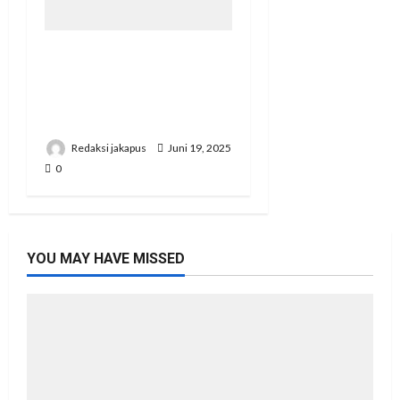
Korupsi Bawaslu Mesuji , Kejari di Pertanyakan
Secara Profesional
Redaksi jakapus
Maret 6, 2026
0
Pertemuan Strategis Pospera: Jepri Mesuji
Bertemu Ketua DPD
adi mansyah
November 23, 2025
0
detik81.com
|
MoreNews
by AF themes.