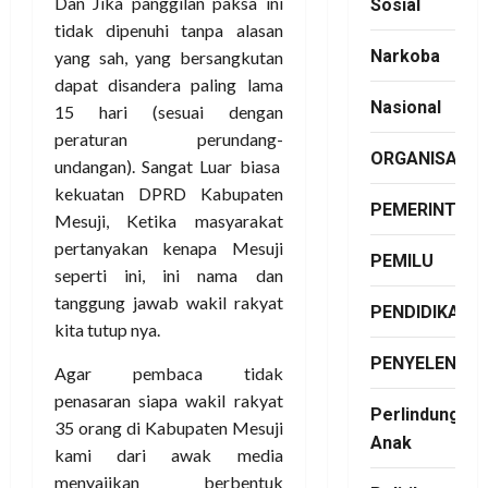
Sosial
tanggung jawab wakil rakyat
kita tutup nya.
Narkoba
Agar pembaca tidak
Nasional
penasaran siapa wakil rakyat
35 orang di Kabupaten Mesuji
ORGANISASI
kami dari awak media
menyajikan berbentuk
PEMERINTAH
gambar jelas nama sertai
tugas tanggungjawab mereka
PEMILU
setiap OPD karena DPRD di
bagi Menjadi Tiga Komisi
PENDIDIKAN
OPD.
PENYELENGG
ABOUT THE AUTHOR
Perlindungan
Anak