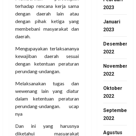
2023
dengan ketentuan peraturan
perundang-undangan.
Januari
Melaksanakan tugas dan
2023
wewenang lain yang diatur
dalam ketentuan peraturan
Desember
perundang-undangan. ucap
2022
nya
November
Dan ini yang harusnya
2022
diketahui masyarakat
Kabupaten Mesuji bahwa
Oktober
DPRD memiliki hak
2022
interpelasi, hak angket, dan
hak menyatakan pendapat.
September
Anggota DPRD memiliki hak
2022
mengajukan rancangan
peraturan daerah.
Agustus