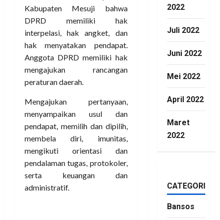
2022
Mengajukan pertanyaan,
menyampaikan usul dan
Juli 2022
pendapat, memilih dan dipilih,
membela diri, imunitas,
Juni 2022
mengikuti orientasi dan
pendalaman tugas, protokoler,
Mei 2022
serta keuangan dan
administratif.
April 2022
Maret
2022
DPRD berhak meminta
pejabat negara tingkat daerah,
pejabat pemerintah daerah,
badan hukum, atau warga
masyarakat untuk
CATEGORIES
memberikan keterangan.
Bansos
tuturnya