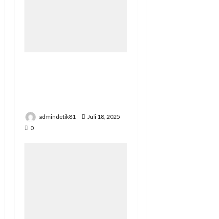
Redaksi jakapus
Juni 19, 2025
0
YOU MAY HAVE MISSED
Presiden RI Hadir di Hut Polri Ke 80 di Cikeas
nasional kadek
Juli 2, 2026
0
Pengadilan Agama Suka Dana Padat
Pengunjung
admindetik81
Juni 23, 2026
0