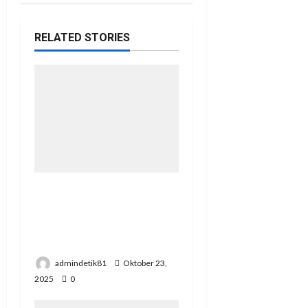
2025
0
Keadilan Bayangan
Masyarakat Mesuji,
Tahun 2011 Lapor di
Polres Tulang Bawang
admindetik81
Juli 18, 2025
0
GRIB Jaya Apresiasi
Khamamik Tetap Aktif
Dalam Giat Bangun
Mesuji