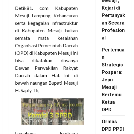
Mesuji ,
Detik81. com Kabupaten
Kejari di
Mesuji Lampung Kehancuran
Pertanyak
serta kegagalan infrastruktur
an Secara
di Kabupaten Mesuji bukan
Profesion
semata mata kesalahan
al
Organisasi Pemerintah Daerah
Pertemua
(OPD) di Kabupaten Mesuji ini
n
bisa dikatakan dosanya
Strategis
Dewan Perwakilan Rakyat
Pospera:
Daerah dalam Hal. ini di
Jepri
bawah naungan Bupati Mesuji
Mesuji
H. Saply Th,
Bertemu
Ketua
DPD
Ormas
DPD PPDI
Lemahnya lembaga