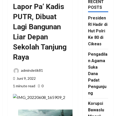
RECENT
Lapor Pa’ Kadis
POSTS
PUTR, Dibuat
Presiden
RI Hadir di
Lagi Bangunan
Hut Polri
Liar Depan
Ke 80 di
Cikeas
Sekolah Tanjung
Pengadila
Raya
n Agama
Suka
admindetik81
Dana
Juni 9, 2022
Padat
1 minute read
0
Pengunju
ng
Korupsi
Bawaslu