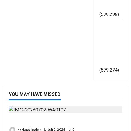
Asal Jadi
(579,298)
Kapolri
Gelorakan
Pemilu
2024
Damai Di
Yogyakarta
(579,274)
YOU MAY HAVE MISSED
Presiden RI Hadir di Hut Polri Ke 80 di Cikeas
nasional kadek
Juli 2, 2026
0