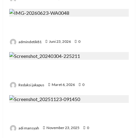
Pengadilan Agama Suka Dana Padat
Pengunjung
admindetik81
Juni 23, 2026
0
Korupsi Bawaslu Mesuji , Kejari di Pertanyakan
Secara Profesional
Redaksi jakapus
Maret 6, 2026
0
Pertemuan Strategis Pospera: Jepri Mesuji
Bertemu Ketua DPD
adi mansyah
November 23, 2025
0