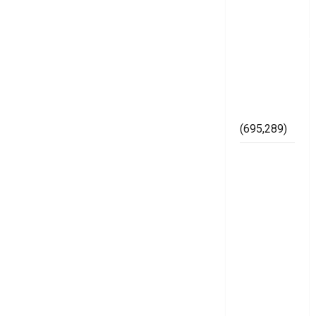
SH,
Memperkuat
Kelembagaan
di
Lingkungan
Bawaslu
Mesuji
(695,289)
Lapor
Gubernur
Arinal,
Badrul
dan Ismet
Cibir
Karya
Gerinase
Siluman
diduga