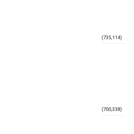
Maraknya
Pelanggaran
Pemilu di
Kabupaten
Mesuji
(735,114)
Dugaan
Bertaburan
Sembako
Berbau
Politik
Ketua
Muslimat
NU Mesuji
(700,338)
Imam
Bukhori