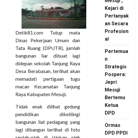
Mesuji ,
Kejari di
Pertanyak
an Secara
Profesion
Detik81.com Tutup mata
al
Dinas Pekerjaan Umum dan
Tata Ruang (DPUTR), jumlah
Pertemua
bangunan liar dibuat lagi
n
didepan sekolah Tanjung Raya
Strategis
Desa Berabasan, terlihat akan
Pospera:
memadati pertigaan tugu
Jepri
macan Kecamatan Tanjung
Mesuji
Raya Kabupaten Mesuji.
Bertemu
Ketua
Tidak enak dilihat gedung
DPD
pendidikan dikelilingi
bangunan liat pedagang yang
Ormas
lagi dibangun terlihat di foto
DPD PPDI
seolah-olah di izinkan oleh