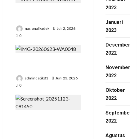
2023
Presiden RI Hadir di Hut
Polri Ke 80 di Cikeas
Januari
nasional kadek
Juli 2, 2026
2023
0
Desember
2022
Pengadilan Agama Suka
November
Dana Padat Pengunjung
2022
admindetik81
Juni 23, 2026
0
Oktober
2022
September
Pertemuan Strategis
2022
Pospera: Jepri Mesuji
Bertemu Ketua DPD
Agustus