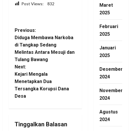
Post Views:
832
Maret
2025
Facebook
WhatsApp
Twitter
Telegram
Share
Februari
P
Previous:
2025
Diduga Membawa Narkoba
o
di Tangkap Sedang
Januari
Melintas Antara Mesuji dan
s
2025
Tulang Bawang
t
Next:
Desember
Kejari Mengala
2024
n
Menetapkan Dua
Tersangka Korupsi Dana
November
a
Desa
2024
v
Agustus
i
2024
Tinggalkan Balasan
g