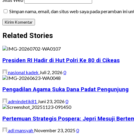
Simpan nama, email, dan situs web saya pada peramban ini u
Related Stories
Presiden RI Hadir di Hut Polri Ke 80 di Cikeas
nasional kadek
Juli 2, 2026
0
Pengadilan Agama Suka Dana Padat Pengunjung
admindetik81
Juni 23, 2026
0
Pertemuan Strategis Pospera: Jepri Mesuji Bert
adi mansyah
November 23, 2025
0