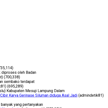
735,114)
 diproses oleh Badan
t)
(700,338)
an sembako terdapat
k81)
(695,289)
slu) Kabupaten Mesuji Lampung Dalam
 Cibir Karya Gerinase Siluman diduga Asal Jadi
(admindetik81)
t banyak yang pertanyakan