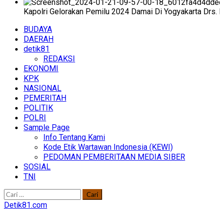
Kapolri Gelorakan Pemilu 2024 Damai Di Yogyakarta Drs. 
Primary
BUDAYA
Menu
DAERAH
detik81
REDAKSI
EKONOMI
KPK
NASIONAL
PEMERITAH
POLITIK
POLRI
Sample Page
Info Tentang Kami
Kode Etik Wartawan Indonesia (KEWI)
PEDOMAN PEMBERITAAN MEDIA SIBER
SOSIAL
TNI
Cari
untuk:
Detik81.com