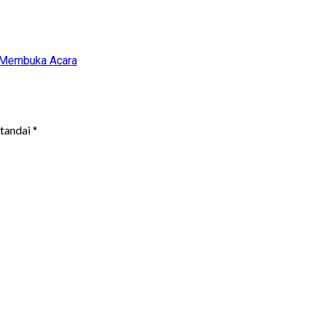
at Membuka Acara
itandai
*