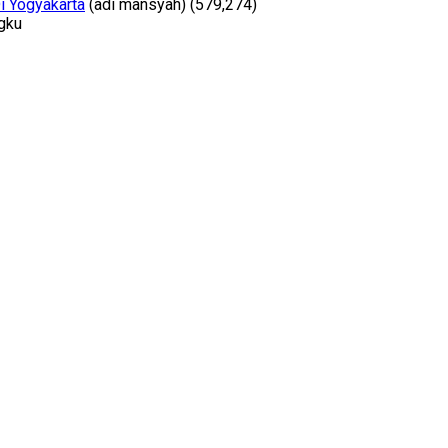
i Yogyakarta
(adi mansyah)
(579,274)
ngku