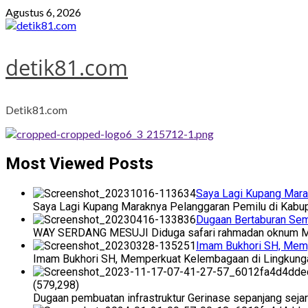
Skip
Agustus 6, 2026
to
content
detik81.com
Detik81.com
Most Viewed Posts
Saya Lagi Kupang Mara
Saya Lagi Kupang Maraknya Pelanggaran Pemilu di Kabup
Dugaan Bertaburan Sem
WAY SERDANG MESUJI Diduga safari rahmadan oknum Musl
Imam Bukhori SH, Mem
Imam Bukhori SH, Memperkuat Kelembagaan di Lingkung
(579,298)
Dugaan pembuatan infrastruktur Gerinase sepanjang seja