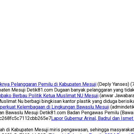
knya Pelanggaran Pemilu di Kabupaten Mesuji
(Deply Yanses)
(
aten Mesuji Detik81.com Dugaan banyak pelanggaran yang tidak
bako Berbau Politik Ketua Muslimat NU Mesuji
(anwar Jawabara
imat Nu berbagi bingkisan kantor plastik yang diduga berisik
perkuat Kelembagaan di Lingkungan Bawaslu Mesuji
(admindeti
an Bawaslu Mesuji Detik81.com Badan Pengawas Pemilu (Bawa
Lapor Gubernur Arinal, Badrul dan Ismet
rah di Kabupaten Mesuji miris pengawasan, sehingga masyaraka