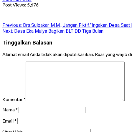
Post Views:
5,676
Facebook
WhatsApp
Twitter
Telegram
Share
Post
Previous:
Drs.Sulpakar. M.M., Jangan Fiktif.”Ingakan Desa Sa
Next:
Desa Eka Mulya Bagikan BLT DD Tiga Bulan
navigation
Tinggalkan Balasan
Alamat email Anda tidak akan dipublikasikan.
Ruas yang wajib d
Komentar
*
Nama
*
Email
*
Situs Web