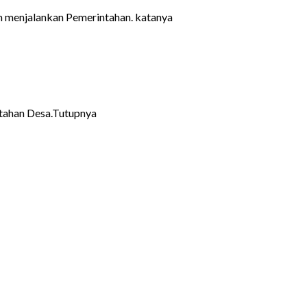
m menjalankan Pemerintahan. katanya
ntahan Desa.Tutupnya