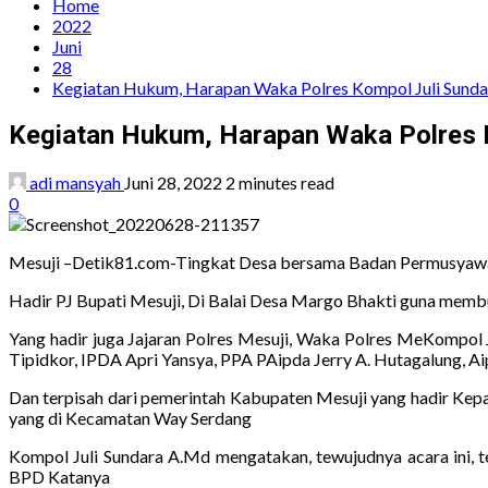
Home
2022
Juni
28
Kegiatan Hukum, Harapan Waka Polres Kompol Juli Sunda
Kegiatan Hukum, Harapan Waka Polres 
adi mansyah
Juni 28, 2022
2 minutes read
0
Mesuji –Detik81.com-Tingkat Desa bersama Badan Permusyawa
Hadir PJ Bupati Mesuji, Di Balai Desa Margo Bhakti guna membuk
Yang hadir juga Jajaran Polres Mesuji, Waka Polres MeKompol J
Tipidkor, IPDA Apri Yansya, PPA PAipda Jerry A. Hutagalung, A
Dan terpisah dari pemerintah Kabupaten Mesuji yang hadir Kepa
yang di Kecamatan Way Serdang
Kompol Juli Sundara A.Md mengatakan, tewujudnya acara ini, 
BPD Katanya