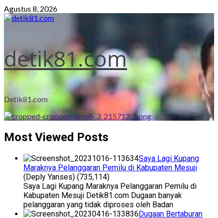
Skip
Agustus 8, 2026
to
content
detik81.com
Detik81.com
Most Viewed Posts
Saya Lagi Kupang
Maraknya Pelanggaran Pemilu di Kabupaten Mesuji
(Deply Yanses)
(735,114)
Saya Lagi Kupang Maraknya Pelanggaran Pemilu di
Kabupaten Mesuji Detik81.com Dugaan banyak
pelanggaran yang tidak diproses oleh Badan
Dugaan Bertaburan