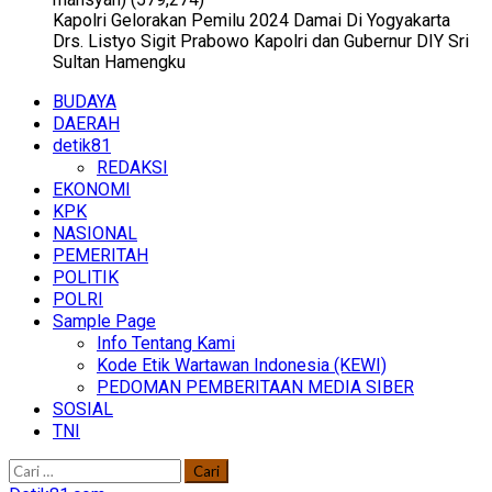
Kapolri Gelorakan Pemilu 2024 Damai Di Yogyakarta
Drs. Listyo Sigit Prabowo Kapolri dan Gubernur DIY Sri
Sultan Hamengku
Primary
BUDAYA
Menu
DAERAH
detik81
REDAKSI
EKONOMI
KPK
NASIONAL
PEMERITAH
POLITIK
POLRI
Sample Page
Info Tentang Kami
Kode Etik Wartawan Indonesia (KEWI)
PEDOMAN PEMBERITAAN MEDIA SIBER
SOSIAL
TNI
Cari
untuk: