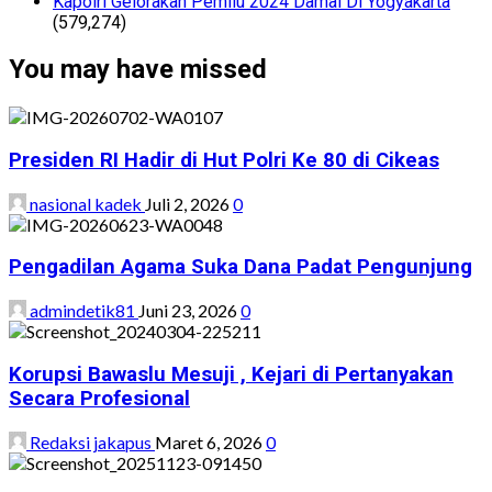
Kapolri Gelorakan Pemilu 2024 Damai Di Yogyakarta
(579,274)
You may have missed
Presiden RI Hadir di Hut Polri Ke 80 di Cikeas
nasional kadek
Juli 2, 2026
0
Pengadilan Agama Suka Dana Padat Pengunjung
admindetik81
Juni 23, 2026
0
Korupsi Bawaslu Mesuji , Kejari di Pertanyakan
Secara Profesional
Redaksi jakapus
Maret 6, 2026
0