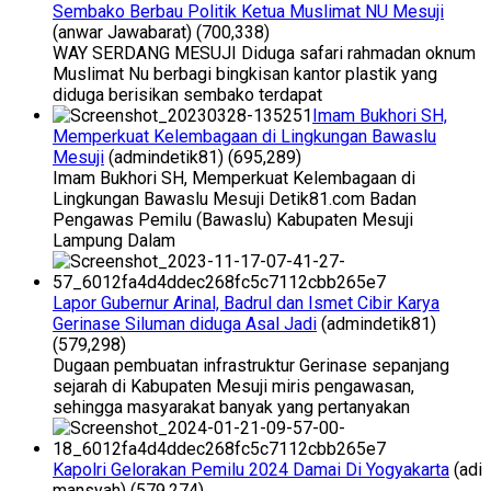
Sembako Berbau Politik Ketua Muslimat NU Mesuji
(anwar Jawabarat)
(700,338)
WAY SERDANG MESUJI Diduga safari rahmadan oknum
Muslimat Nu berbagi bingkisan kantor plastik yang
diduga berisikan sembako terdapat
Imam Bukhori SH,
Memperkuat Kelembagaan di Lingkungan Bawaslu
Mesuji
(admindetik81)
(695,289)
Imam Bukhori SH, Memperkuat Kelembagaan di
Lingkungan Bawaslu Mesuji Detik81.com Badan
Pengawas Pemilu (Bawaslu) Kabupaten Mesuji
Lampung Dalam
Lapor Gubernur Arinal, Badrul dan Ismet Cibir Karya
Gerinase Siluman diduga Asal Jadi
(admindetik81)
(579,298)
Dugaan pembuatan infrastruktur Gerinase sepanjang
sejarah di Kabupaten Mesuji miris pengawasan,
sehingga masyarakat banyak yang pertanyakan
Kapolri Gelorakan Pemilu 2024 Damai Di Yogyakarta
(adi
mansyah)
(579,274)