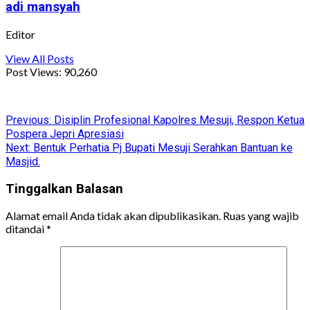
adi mansyah
Editor
View All Posts
Post Views:
90,260
Facebook
WhatsApp
Twitter
Telegram
Share
Post
Previous:
Disiplin Profesional Kapolres Mesuji, Respon Ketua
Pospera Jepri Apresiasi
navigation
Next:
Bentuk Perhatia Pj Bupati Mesuji Serahkan Bantuan ke
Masjid.
Tinggalkan Balasan
Alamat email Anda tidak akan dipublikasikan.
Ruas yang wajib
ditandai
*