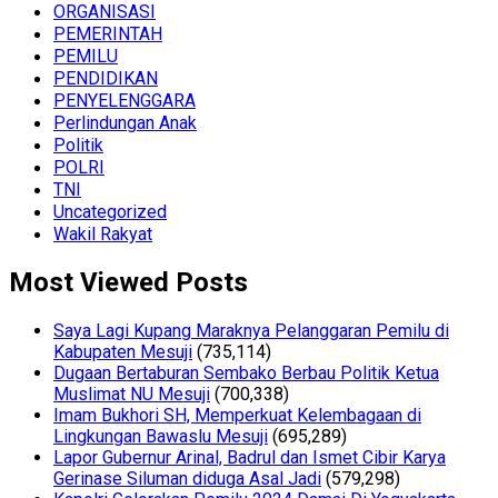
ORGANISASI
PEMERINTAH
PEMILU
PENDIDIKAN
PENYELENGGARA
Perlindungan Anak
Politik
POLRI
TNI
Uncategorized
Wakil Rakyat
Most Viewed Posts
Saya Lagi Kupang Maraknya Pelanggaran Pemilu di
Kabupaten Mesuji
(735,114)
Dugaan Bertaburan Sembako Berbau Politik Ketua
Muslimat NU Mesuji
(700,338)
Imam Bukhori SH, Memperkuat Kelembagaan di
Lingkungan Bawaslu Mesuji
(695,289)
Lapor Gubernur Arinal, Badrul dan Ismet Cibir Karya
Gerinase Siluman diduga Asal Jadi
(579,298)