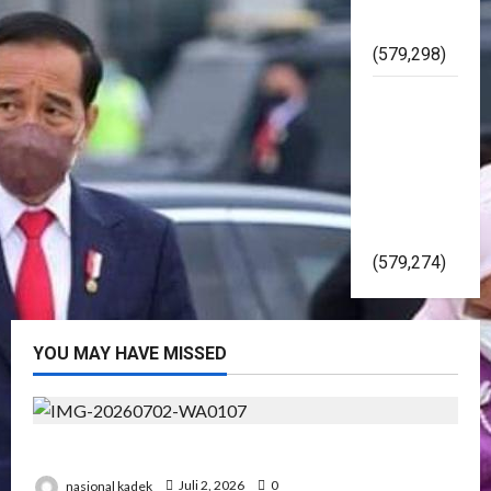
Asal Jadi
(579,298)
Kapolri
Gelorakan
Pemilu
2024
Damai Di
Yogyakarta
(579,274)
YOU MAY HAVE MISSED
Presiden RI Hadir di Hut Polri Ke 80 di Cikeas
nasional kadek
Juli 2, 2026
0