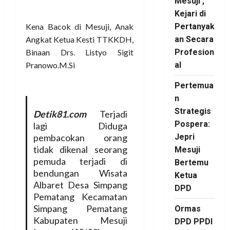
Mesuji ,
Kejari di
Kena Bacok di Mesuji, Anak
Pertanyak
Angkat Ketua Kesti TTKKDH,
an Secara
Binaan Drs. Listyo Sigit
Profesion
Pranowo.M.Si
al
Pertemua
n
Strategis
Detik81.com
Terjadi
Pospera:
lagi Diduga
pembacokan orang
Jepri
tidak dikenal seorang
Mesuji
pemuda terjadi di
Bertemu
bendungan Wisata
Ketua
Albaret Desa Simpang
DPD
Pematang Kecamatan
Simpang Pematang
Ormas
Kabupaten Mesuji
DPD PPDI