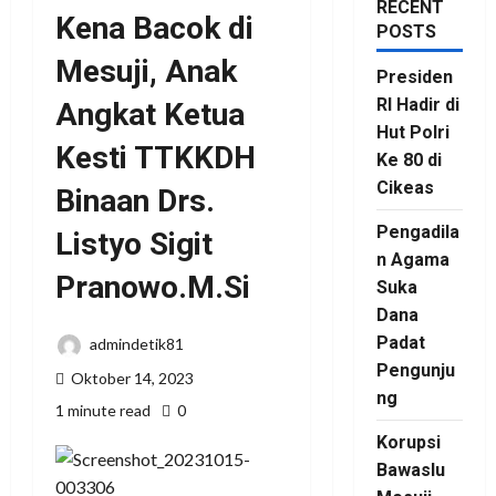
RECENT
Kena Bacok di
POSTS
Mesuji, Anak
Presiden
RI Hadir di
Angkat Ketua
Hut Polri
Kesti TTKKDH
Ke 80 di
Cikeas
Binaan Drs.
Pengadila
Listyo Sigit
n Agama
Pranowo.M.Si
Suka
Dana
Padat
admindetik81
Pengunju
Oktober 14, 2023
ng
1 minute read
0
Korupsi
Bawaslu