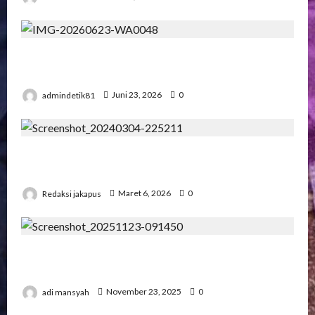
Pengadilan Agama Suka Dana Padat
Pengunjung
admindetik81
Juni 23, 2026
0
Korupsi Bawaslu Mesuji , Kejari di Pertanyakan
Secara Profesional
Redaksi jakapus
Maret 6, 2026
0
Pertemuan Strategis Pospera: Jepri Mesuji
Bertemu Ketua DPD
adi mansyah
November 23, 2025
0