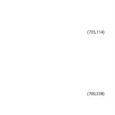
Maraknya
Pelanggaran
Pemilu di
Kabupaten
Mesuji
(735,114)
Dugaan
Bertaburan
Sembako
Berbau
Politik
Ketua
Muslimat
NU Mesuji
(700,338)
Imam
Bukhori