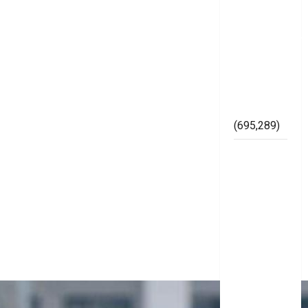
SH,
Memperkuat
Kelembagaan
di
Lingkungan
Bawaslu
Mesuji
(695,289)
Lapor
Gubernur
Arinal,
Badrul
dan Ismet
Cibir
Karya
Gerinase
Siluman
diduga