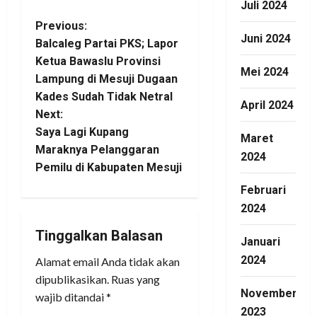
Juli 2024
P
Previous:
Juni 2024
Balcaleg Partai PKS; Lapor
o
Ketua Bawaslu Provinsi
Mei 2024
Lampung di Mesuji Dugaan
s
Kades Sudah Tidak Netral
April 2024
t
Next:
Saya Lagi Kupang
Maret
n
Maraknya Pelanggaran
2024
Pemilu di Kabupaten Mesuji
a
Februari
v
2024
i
Tinggalkan Balasan
Januari
2024
Alamat email Anda tidak akan
g
dipublikasikan.
Ruas yang
a
November
wajib ditandai
*
2023