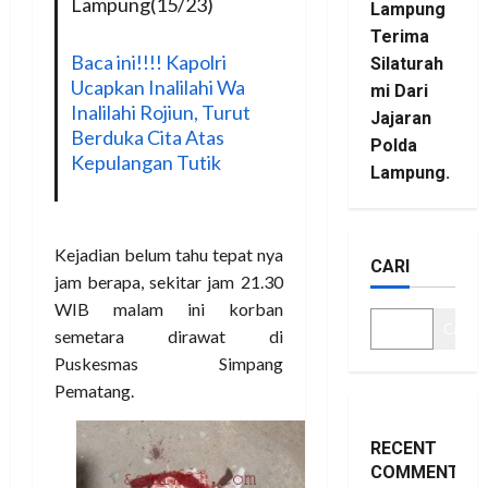
Lampung(15/23)
Lampung
Terima
Baca ini!!!! Kapolri
Silaturah
Ucapkan Inalilahi Wa
mi Dari
Inalilahi Rojiun, Turut
Jajaran
Berduka Cita Atas
Polda
Kepulangan Tutik
Lampung.
Kejadian belum tahu tepat nya
CARI
jam berapa, sekitar jam 21.30
WIB malam ini korban
Cari
semetara dirawat di
Puskesmas Simpang
Pematang.
RECENT
COMMENTS