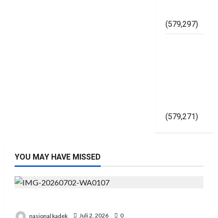
Asal Jadi
(579,297)
Kapolri
Gelorakan
Pemilu
2024
Damai Di
Yogyakarta
(579,271)
YOU MAY HAVE MISSED
Presiden RI Hadir di Hut Polri Ke 80 di Cikeas
nasional kadek
Juli 2, 2026
0