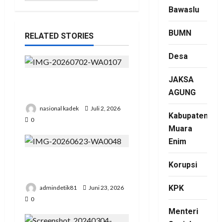
Bawaslu
BUMN
RELATED STORIES
Desa
JAKSA
Presiden RI Hadir di Hut
AGUNG
Polri Ke 80 di Cikeas
nasional kadek
Juli 2, 2026
Kabupaten
0
Muara
Enim
Pengadilan Agama Suka
Korupsi
Dana Padat Pengunjung
KPK
admindetik81
Juni 23, 2026
0
Menteri