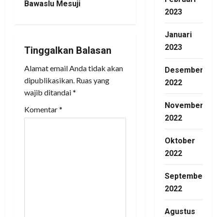
Bawaslu Mesuji
2023
v
Januari
i
2023
Tinggalkan Balasan
g
Alamat email Anda tidak akan
Desember
a
dipublikasikan.
Ruas yang
2022
wajib ditandai
*
t
November
Komentar
*
2022
i
o
Oktober
2022
n
September
2022
Agustus