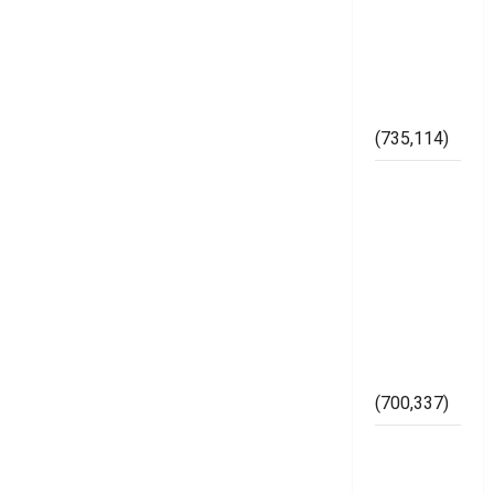
Maraknya
Pelanggaran
Pemilu di
Kabupaten
Mesuji
(735,114)
Dugaan
Bertaburan
Sembako
Berbau
Politik
Ketua
Muslimat
NU Mesuji
(700,337)
Imam
Bukhori