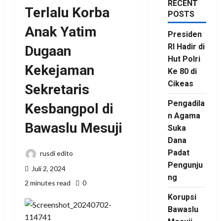
RECENT
Terlalu Korba
POSTS
Anak Yatim
Presiden
RI Hadir di
Dugaan
Hut Polri
Kekejaman
Ke 80 di
Cikeas
Sekretaris
Pengadila
Kesbangpol di
n Agama
Bawaslu Mesuji
Suka
Dana
Padat
rusdi edito
Pengunju
Juli 2, 2024
ng
2 minutes read
0
Korupsi
Bawaslu