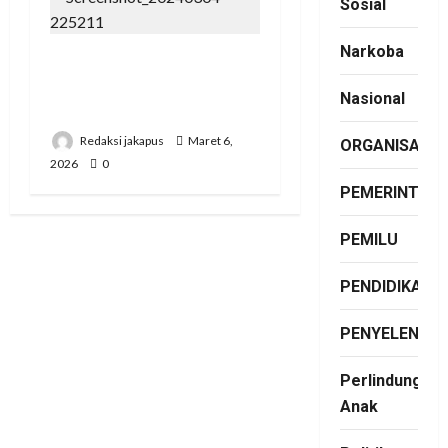
Sosial
Narkoba
Korupsi Bawaslu Mesuji ,
Kejari di Pertanyakan
Nasional
Secara Profesional
Redaksi jakapus
Maret 6,
ORGANISASI
2026
0
PEMERINTAH
PEMILU
PENDIDIKAN
PENYELENGG
Perlindungan
Anak