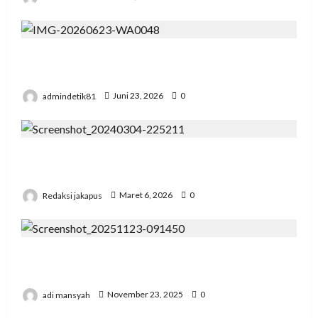
Pengadilan Agama Suka Dana Padat
Pengunjung
admindetik81
Juni 23, 2026
0
Korupsi Bawaslu Mesuji , Kejari di Pertanyakan
Secara Profesional
Redaksi jakapus
Maret 6, 2026
0
Pertemuan Strategis Pospera: Jepri Mesuji
Bertemu Ketua DPD
adi mansyah
November 23, 2025
0