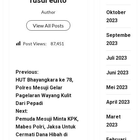
rusdi edito
Author
Oktober
2023
View All Posts
September
2023
Post Views:
87,451
Facebook
WhatsApp
Twitter
Telegram
Share
Juli 2023
P
Previous:
Juni 2023
HUT Bhayangkara ke 78,
o
Mei 2023
Polres Mesuji Gelar
Pagelaran Wayang Kulit
s
April 2023
Dari Pepadi
t
Next:
Maret
Pemuda Mesuji Minta KPK,
n
2023
Mabes Polri, Jaksa Untuk
Cermati Dana Hibah di
a
Februari