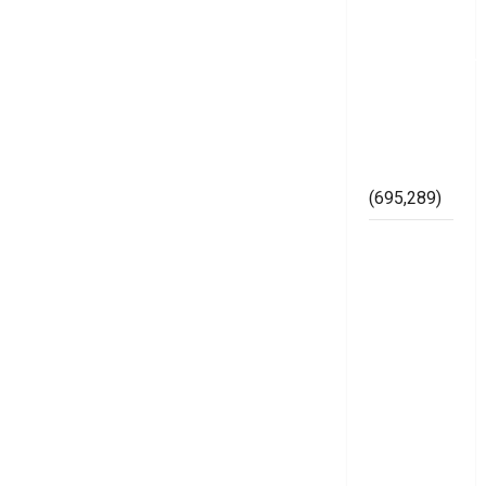
SH,
Memperkuat
Kelembagaan
di
Lingkungan
Bawaslu
Mesuji
(695,289)
Lapor
Gubernur
Arinal,
Badrul
dan Ismet
Cibir
Karya
Gerinase
Siluman
diduga