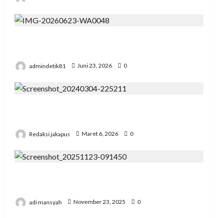
Pengadilan Agama Suka Dana Padat
Pengunjung
admindetik81
Juni 23, 2026
0
Korupsi Bawaslu Mesuji , Kejari di Pertanyakan
Secara Profesional
Redaksi jakapus
Maret 6, 2026
0
Pertemuan Strategis Pospera: Jepri Mesuji
Bertemu Ketua DPD
adi mansyah
November 23, 2025
0