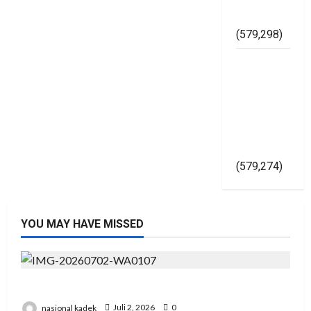
Asal Jadi
(579,298)
Kapolri
Gelorakan
Pemilu
2024
Damai Di
Yogyakarta
(579,274)
YOU MAY HAVE MISSED
Presiden RI Hadir di Hut Polri Ke 80 di Cikeas
nasional kadek
Juli 2, 2026
0