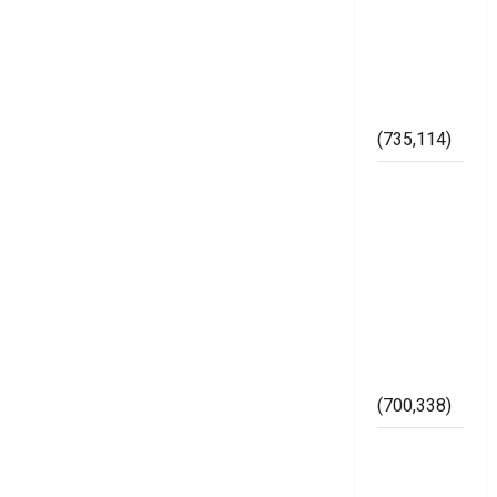
Maraknya
Pelanggaran
Pemilu di
Kabupaten
Mesuji
(735,114)
Dugaan
Bertaburan
Sembako
Berbau
Politik
Ketua
Muslimat
NU Mesuji
(700,338)
Imam
Bukhori