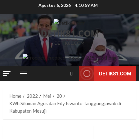
Skip
Agustus 6, 2026
4:11:00 AM
to
content
DETIK81.COM
DETIK81.COM
DETIK81.COM
Primary
Menu
Home
2022
Mei
20
KWh Siluman Agus dan Edy Iswanto Tanggungjawab di
Kabupaten Mesuji