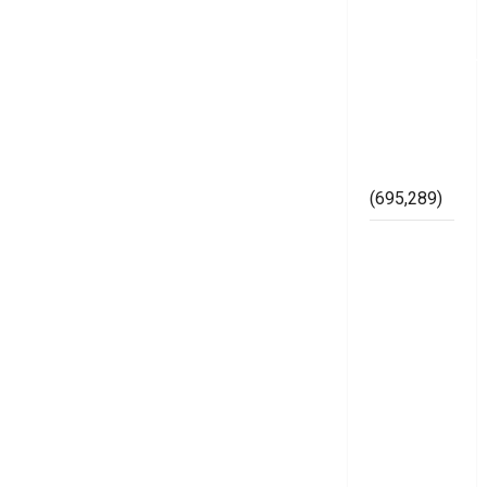
SH,
Memperkuat
Kelembagaan
di
Lingkungan
Bawaslu
Mesuji
(695,289)
Lapor
Gubernur
Arinal,
Badrul
dan Ismet
Cibir
Karya
Gerinase
Siluman
diduga