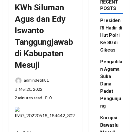
RECENT
KWh Siluman
POSTS
Agus dan Edy
Presiden
RI Hadir di
Iswanto
Hut Polri
Tanggungjawab
Ke 80 di
Cikeas
di Kabupaten
Pengadila
Mesuji
n Agama
Suka
admindetik81
Dana
Mei 20, 2022
Padat
2 minutes read
0
Pengunju
ng
Korupsi
Bawaslu