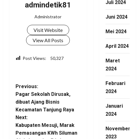
Juli 2024
admindetik81
Administrator
Juni 2024
Visit Website
Mei 2024
View All Posts
April 2024
Post Views:
50,327
Maret
2024
Facebook
WhatsApp
Twitter
Telegram
Share
Februari
P
Previous:
2024
Pagar Sekolah Dirusak,
o
dibuat Ajang Bisnis
Januari
Kecamatan Tanjung Raya
s
2024
Next:
t
Kabupaten Mesuji, Marak
November
Pemasangan KWh Siluman
2023