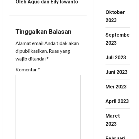
n
Oleh Agus dan Edy Iswanto
Oktober
a
2023
v
Tinggalkan Balasan
September
i
2023
Alamat email Anda tidak akan
dipublikasikan.
Ruas yang
g
Juli 2023
wajib ditandai
*
a
Komentar
*
Juni 2023
t
Mei 2023
i
April 2023
o
Maret
n
2023
Februari