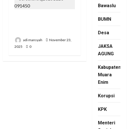
Bawaslu
Pertemuan Strategis
BUMN
Pospera: Jepri Mesuji
Bertemu Ketua DPD
Desa
adi mansyah
November 23,
JAKSA
2025
0
AGUNG
Kabupaten
Muara
Enim
Korupsi
KPK
Menteri