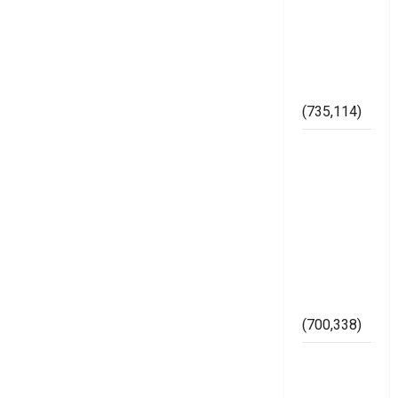
Maraknya
Pelanggaran
Pemilu di
Kabupaten
Mesuji
(735,114)
Dugaan
Bertaburan
Sembako
Berbau
Politik
Ketua
Muslimat
NU Mesuji
(700,338)
Imam
Bukhori