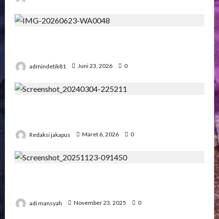
Pengadilan Agama Suka Dana Padat
Pengunjung
admindetik81
Juni 23, 2026
0
Korupsi Bawaslu Mesuji , Kejari di Pertanyakan
Secara Profesional
Redaksi jakapus
Maret 6, 2026
0
Pertemuan Strategis Pospera: Jepri Mesuji
Bertemu Ketua DPD
adi mansyah
November 23, 2025
0