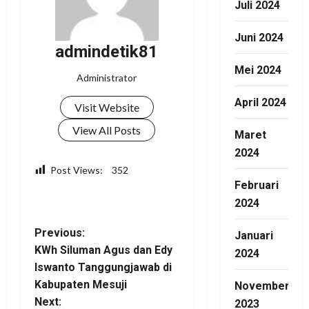
Juli 2024
Juni 2024
admindetik81
Mei 2024
Administrator
April 2024
Visit Website
View All Posts
Maret
2024
Post Views:
352
Februari
Facebook
WhatsApp
Twitter
Telegram
Share
2024
P
Previous:
Januari
KWh Siluman Agus dan Edy
2024
o
Iswanto Tanggungjawab di
Kabupaten Mesuji
November
s
Next:
2023