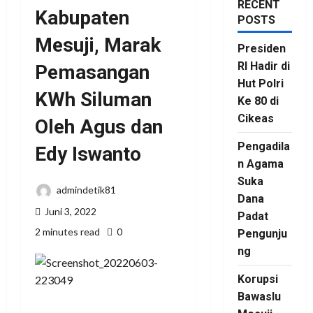
RECENT
Kabupaten
POSTS
Mesuji, Marak
Presiden
RI Hadir di
Pemasangan
Hut Polri
KWh Siluman
Ke 80 di
Cikeas
Oleh Agus dan
Pengadila
Edy Iswanto
n Agama
Suka
admindetik81
Dana
Juni 3, 2022
Padat
2 minutes read
0
Pengunju
ng
Korupsi
Bawaslu