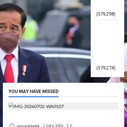
Asal Jadi
(579,298)
Kapolri
Gelorakan
Pemilu
2024
Damai Di
Yogyakarta
(579,274)
YOU MAY HAVE MISSED
Presiden RI Hadir di Hut Polri Ke 80 di Cikeas
nasional kadek
Juli 2, 2026
0