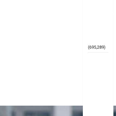
SH,
Memperkuat
Kelembagaan
di
Lingkungan
Bawaslu
Mesuji
(695,289)
Lapor
Gubernur
Arinal,
Badrul
dan Ismet
Cibir
Karya
Gerinase
Siluman
diduga