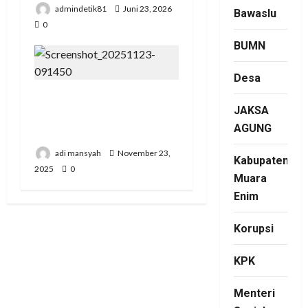
admindetik81
Juni 23, 2026
Bawaslu
0
BUMN
Desa
Pertemuan Strategis
JAKSA
Pospera: Jepri Mesuji
AGUNG
Bertemu Ketua DPD
adi mansyah
November 23,
Kabupaten
2025
0
Muara
Enim
Korupsi
KPK
Menteri