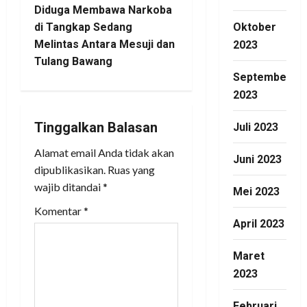
t
Diduga Membawa Narkoba
Oktober
di Tangkap Sedang
n
Melintas Antara Mesuji dan
2023
Tulang Bawang
a
September
2023
v
i
Tinggalkan Balasan
Juli 2023
Alamat email Anda tidak akan
g
Juni 2023
dipublikasikan.
Ruas yang
a
wajib ditandai
*
Mei 2023
Komentar
*
t
April 2023
i
Maret
o
2023
n
Februari