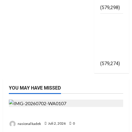
Asal Jadi
(579,298)
Kapolri
Gelorakan
Pemilu
2024
Damai Di
Yogyakarta
(579,274)
YOU MAY HAVE MISSED
Presiden RI Hadir di Hut Polri Ke 80 di Cikeas
nasional kadek
Juli 2, 2026
0