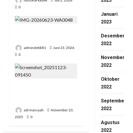
2023
nasional kadek
Juli 2, 2026
0
Januari
2023
Pengadilan Agama Suka
Desember
Dana Padat Pengunjung
2022
admindetik81
Juni 23, 2026
0
November
2022
Oktober
Pertemuan Strategis
2022
Pospera: Jepri Mesuji
September
Bertemu Ketua DPD
2022
adi mansyah
November 23,
2025
0
Agustus
2022