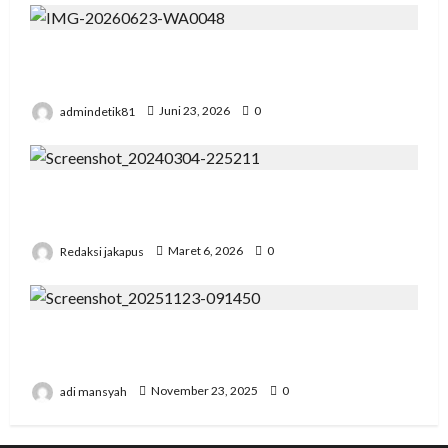
Pengadilan Agama Suka Dana Padat
Pengunjung
admindetik81
Juni 23, 2026
0
Korupsi Bawaslu Mesuji , Kejari di Pertanyakan
Secara Profesional
Redaksi jakapus
Maret 6, 2026
0
Pertemuan Strategis Pospera: Jepri Mesuji
Bertemu Ketua DPD
adi mansyah
November 23, 2025
0