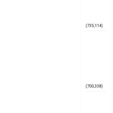
Pelanggaran
Pemilu di
Kabupaten
Mesuji
(735,114)
Dugaan
Bertaburan
Sembako
Berbau
Politik
Ketua
Muslimat
NU Mesuji
(700,338)
Imam
Bukhori
SH,