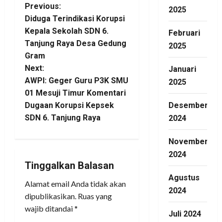
P
Previous:
2025
Diduga Terindikasi Korupsi
o
Kepala Sekolah SDN 6.
Februari
Tanjung Raya Desa Gedung
2025
s
Gram
t
Next:
Januari
AWPI: Geger Guru P3K SMU
2025
n
01 Mesuji Timur Komentari
Desember
Dugaan Korupsi Kepsek
a
SDN 6. Tanjung Raya
2024
v
November
i
2024
Tinggalkan Balasan
g
Agustus
Alamat email Anda tidak akan
2024
a
dipublikasikan.
Ruas yang
wajib ditandai
*
Juli 2024
t