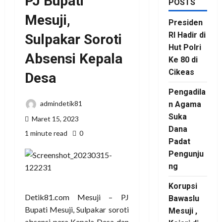
PJ Bupati
POSTS
Mesuji,
Presiden
RI Hadir di
Sulpakar Soroti
Hut Polri
Absensi Kepala
Ke 80 di
Cikeas
Desa
Pengadila
admindetik81
n Agama
Suka
Maret 15, 2023
Dana
1 minute read
0
Padat
Pengunju
ng
Korupsi
Detik81.com Mesuji – PJ
Bawaslu
Bupati Mesuji, Sulpakar soroti
Mesuji ,
absensi para Kepala Desa dan