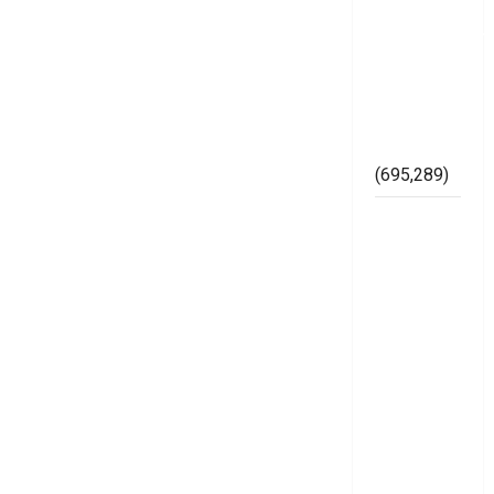
Memperkuat
Kelembagaan
di
Lingkungan
Bawaslu
Mesuji
(695,289)
Lapor
Gubernur
Arinal,
Badrul
dan Ismet
Cibir
Karya
Gerinase
Siluman
diduga