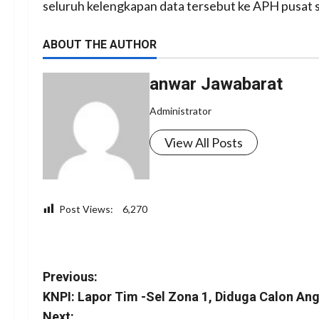
seluruh kelengkapan data tersebut ke APH pusat sa
ABOUT THE AUTHOR
anwar Jawabarat
Administrator
View All Posts
Post Views:
6,270
Facebook
WhatsApp
Twitter
Telegram
Share
P
Previous:
KNPI: Lapor Tim -Sel Zona 1, Diduga Calon An
o
Next: