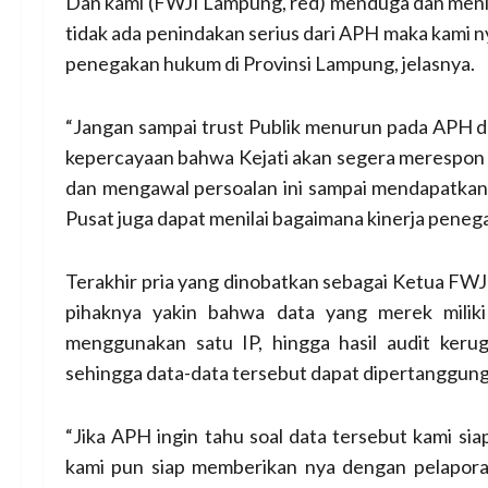
Dan kami (FWJI Lampung, red) menduga dan meni
tidak ada penindakan serius dari APH maka kami n
penegakan hukum di Provinsi Lampung, jelasnya.
“Jangan sampai trust Publik menurun pada APH da
kepercayaan bahwa Kejati akan segera merespon p
dan mengawal persoalan ini sampai mendapatkan 
Pusat juga dapat menilai bagaimana kinerja penega
Terakhir pria yang dinobatkan sebagai Ketua FW
pihaknya yakin bahwa data yang merek miliki
menggunakan satu IP, hingga hasil audit keru
sehingga data-data tersebut dapat dipertanggun
“Jika APH ingin tahu soal data tersebut kami sia
kami pun siap memberikan nya dengan pelaporan 