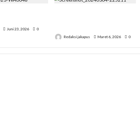
Agama Suka Dana
Korupsi Bawaslu Mesuji , Kejari
njung
di Pertanyakan Secara
Profesional
Juni 23, 2026
0
Redaksi jakapus
Maret 6, 2026
0