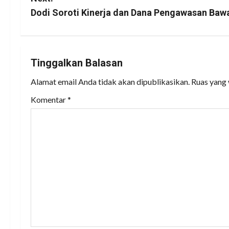
s
Dodi Soroti Kinerja dan Dana Pengawasan Baw
t
n
Tinggalkan Balasan
a
Alamat email Anda tidak akan dipublikasikan.
Ruas yang 
v
Komentar
*
i
g
a
t
i