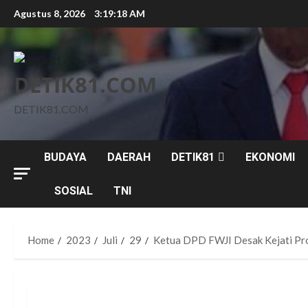
Skip
Agustus 8, 2026
3:19:20 AM
to
content
DETIK81.COM
DETIK81.COM
BUDAYA
DAERAH
DETIK81
EKONOMI
SOSIAL
TNI
Home
2023
Juli
29
Ketua DPD FWJI Desak Kejati Pr