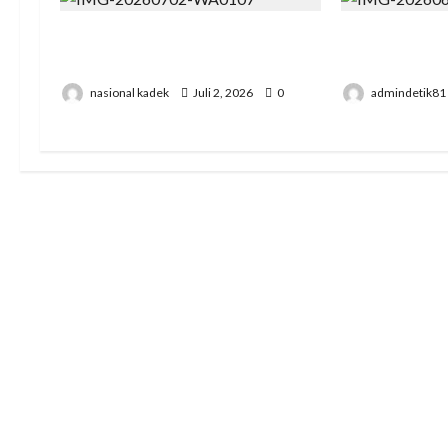
Presiden RI Hadir di Hut Polri
Pengadilan 
Ke 80 di Cikeas
Padat Pengu
nasional kadek
Juli 2, 2026
0
admindetik81